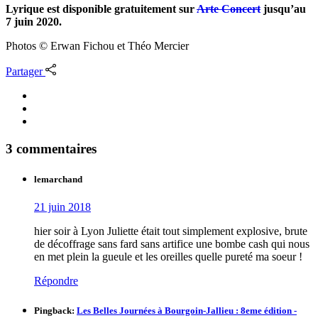
Lyrique est disponible gratuitement sur
Arte Concert
jusqu’au
7 juin 2020.
Photos © Erwan Fichou et Théo Mercier
Partager
3 commentaires
lemarchand
21 juin 2018
hier soir à Lyon Juliette était tout simplement explosive, brute
de décoffrage sans fard sans artifice une bombe cash qui nous
en met plein la gueule et les oreilles quelle pureté ma soeur !
Répondre
Pingback:
Les Belles Journées à Bourgoin-Jallieu : 8eme édition -