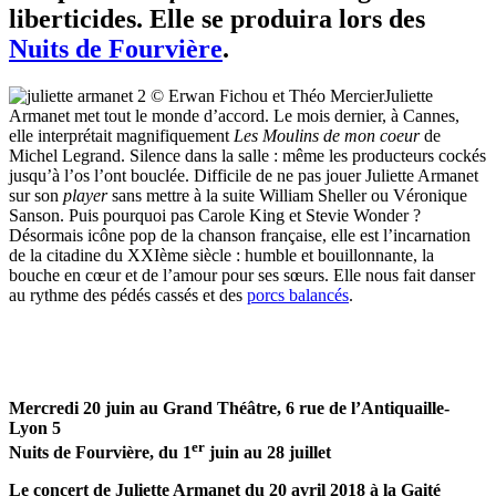
liberticides. Elle se produira lors des
Nuits de Fourvière
.
Juliette
Armanet met tout le monde d’accord. Le mois dernier, à Cannes,
elle interprétait magnifiquement
Les Moulins de mon coeur
de
Michel Legrand. Silence dans la salle : même les producteurs cockés
jusqu’à l’os l’ont bouclée. Difficile de ne pas jouer Juliette Armanet
sur son
player
sans mettre à la suite William Sheller ou Véronique
Sanson. Puis pourquoi pas Carole King et Stevie Wonder ?
Désormais icône pop de la chanson française, elle est l’incarnation
de la citadine du XXIème siècle : humble et bouillonnante, la
bouche en cœur et de l’amour pour ses sœurs. Elle nous fait danser
au rythme des pédés cassés et des
porcs balancés
.
Mercredi 20 juin au Grand Théâtre, 6 rue de l’Antiquaille-
Lyon 5
er
Nuits de Fourvière, du 1
juin au 28 juillet
Le concert de Juliette Armanet du 20 avril 2018 à la Gaité