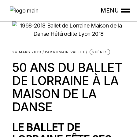
Skip
to
the
content
26 MARS 2019
PAR
ROMAIN VALLET
SCÈNES
50 ANS DU BALLET
DE LORRAINE À LA
MAISON DE LA
DANSE
LE BALLET DE