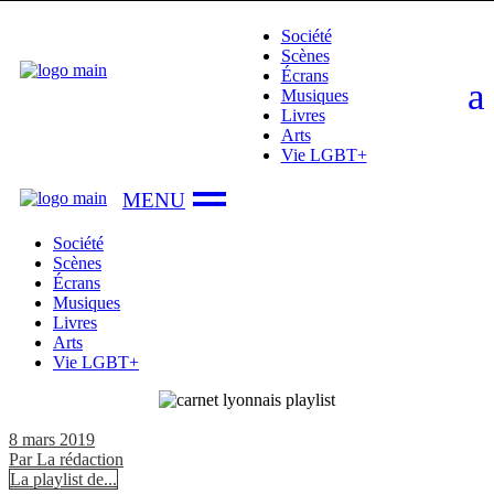
Skip
Société
to
Scènes
the
Écrans
content
Musiques
Livres
Arts
Vie LGBT+
Société
Scènes
Écrans
Musiques
Livres
Arts
Vie LGBT+
8 mars 2019
Par
La rédaction
La playlist de...