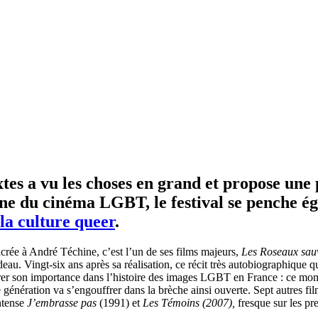
tes a vu les choses en grand et propose une
e du cinéma LGBT, le festival se penche éga
la culture queer
.
acrée à André Téchine, c’est l’un de ses films majeurs,
Les Roseaux sau
au. Vingt-six ans après sa réalisation, ce récit très autobiographique q
surer son importance dans l’histoire des images LGBT en France : ce mo
e génération va s’engouffrer dans la brèche ainsi ouverte. Sept autres
intense
J’embrasse pas
(1991) et
Les Témoins (2007),
fresque sur les pr