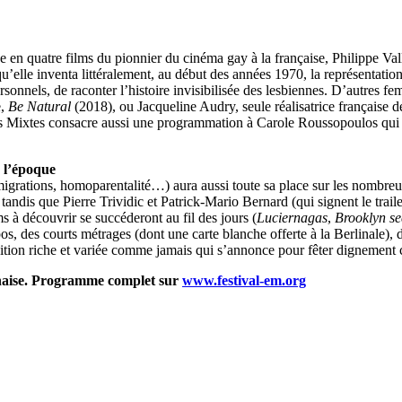
 en quatre films du pionnier du cinéma gay à la française, Philippe Va
u’elle inventa littéralement, au début des années 1970, la représentation
sonnels, de raconter l’histoire invisibilisée des lesbiennes. D’autres 
e,
Be Natural
(2018), ou Jacqueline Audry, seule réalisatrice française
ans Mixtes consacre aussi une programmation à Carole Roussopoulos 
c l’époque
migrations, homoparentalité…) aura aussi toute sa place sur les nombreu
, tandis que Pierre Trividic et Patrick-Mario Bernard (qui signent le trail
s à découvrir se succéderont au fil des jours (
Luciernagas
,
Brooklyn se
os, des courts métrages (dont une carte blanche offerte à la Berlinale), 
édition riche et variée comme jamais qui s’annonce pour fêter dignement c
nnaise. Programme complet sur
www.festival-em.org