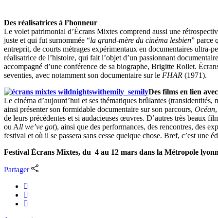
Des réalisatrices à l’honneur
Le volet patrimonial d’Écrans Mixtes comprend aussi une rétrospective
juste et qui fut surnommée “
la grand-mère du cinéma lesbien
” parce q
entreprit, de courts métrages expérimentaux en documentaires ultra-per
réalisatrice de l’histoire, qui fait l’objet d’un passionnant documentair
accompagné d’une conférence de sa biographe, Brigitte Rollet. Écr
seventies, avec notamment son documentaire sur le
FHAR
(1971).
Des films en lien ave
Le cinéma d’aujourd’hui et ses thématiques brûlantes (transidentités, 
ainsi présenter son formidable documentaire sur son parcours,
Océan
de leurs précédentes et si audacieuses œuvres. D’autres très beaux film
ou A
ll we’ve got
), ainsi que des performances, des rencontres, des exp
festival et où il se passera sans cesse quelque chose. Bref, c’est une 
Festival Écrans Mixtes, du 4 au 12 mars dans la Métropole lyo
Partager