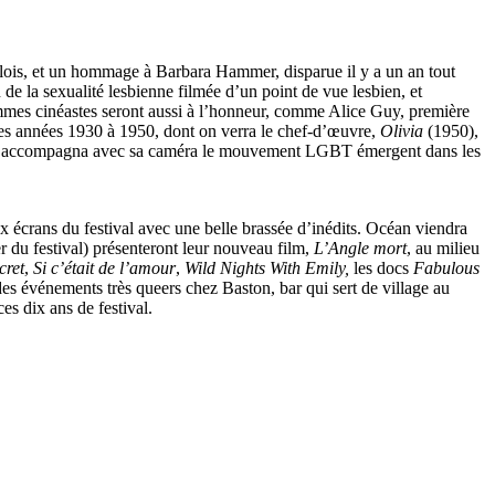
llois, et un hommage à Barbara Hammer, disparue il y a un an tout
 de la sexualité lesbienne filmée d’un point de vue lesbien, et
femmes cinéastes seront aussi à l’honneur, comme Alice Guy, première
 des années 1930 à 1950, dont on verra le chef-d’œuvre,
Olivia
(1950),
qui accompagna avec sa caméra le mouvement LGBT émergent dans les
x écrans du festival avec une belle brassée d’inédits. Océan viendra
er du festival) présenteront leur nouveau film,
L’Angle mort
, au milieu
cret
,
Si c’était de l’amour
,
Wild Nights With Emily,
les docs
Fabulous
des événements très queers chez Baston, bar qui sert de village au
es dix ans de festival.