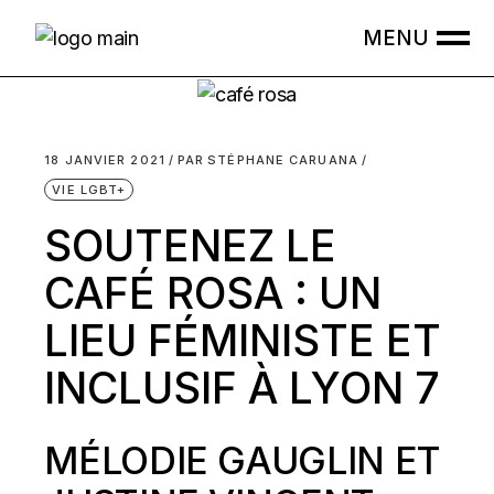
Skip
to
the
content
18 JANVIER 2021
PAR
STÉPHANE CARUANA
VIE LGBT+
SOUTENEZ LE
CAFÉ ROSA : UN
LIEU FÉMINISTE ET
INCLUSIF À LYON 7
MÉLODIE GAUGLIN ET