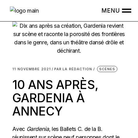
Skip
to
the
content
11 NOVEMBRE 2021
PAR
LA RÉDACTION
SCÈNES
10 ANS APRÈS,
GARDENIA À
ANNECY
Avec
Gardenia
, les Ballets C. de la B.
réunissent sur scène neuf personnes dont le