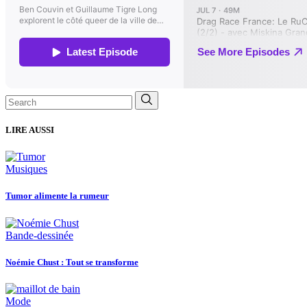
Search
for:
LIRE AUSSI
Musiques
Tumor alimente la rumeur
Bande-dessinée
Noémie Chust : Tout se transforme
Mode