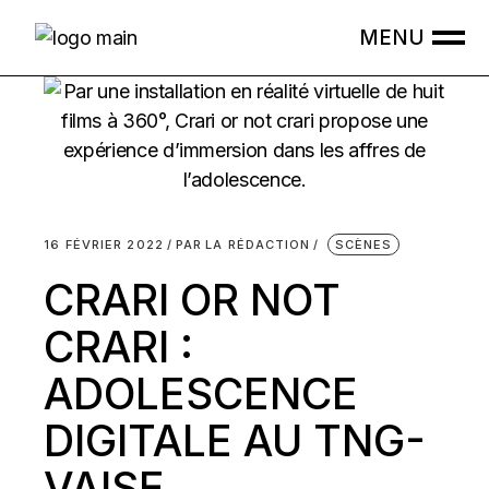
Skip
to
the
content
16 FÉVRIER 2022
PAR
LA RÉDACTION
SCÈNES
CRARI OR NOT
CRARI :
ADOLESCENCE
DIGITALE AU TNG-
VAISE