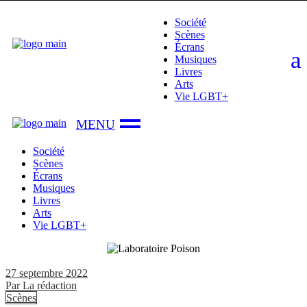
Skip
Société
to
Scènes
the
Écrans
content
Musiques
Livres
Arts
Vie LGBT+
Société
Scènes
Écrans
Musiques
Livres
Arts
Vie LGBT+
27 septembre 2022
Par
La rédaction
Scènes