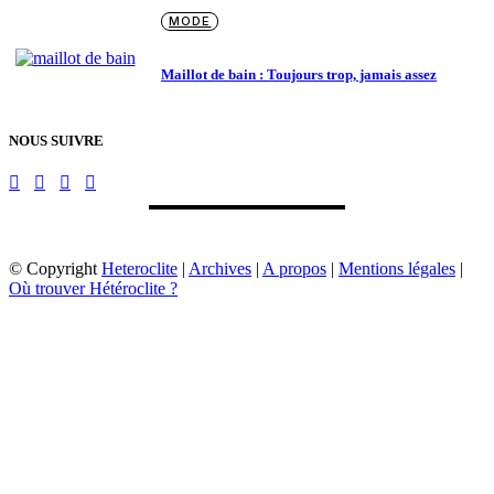
MODE
Maillot de bain : Toujours trop, jamais assez
NOUS SUIVRE
© Copyright
Heteroclite
|
Archives
|
A propos
|
Mentions légales
|
Où trouver Hétéroclite ?