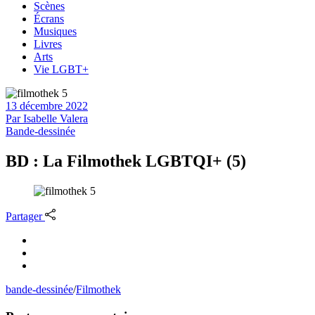
Scènes
Écrans
Musiques
Livres
Arts
Vie LGBT+
13 décembre 2022
Par
Isabelle Valera
Bande-dessinée
BD : La Filmothek LGBTQI+ (5)
Partager
bande-dessinée
/
Filmothek