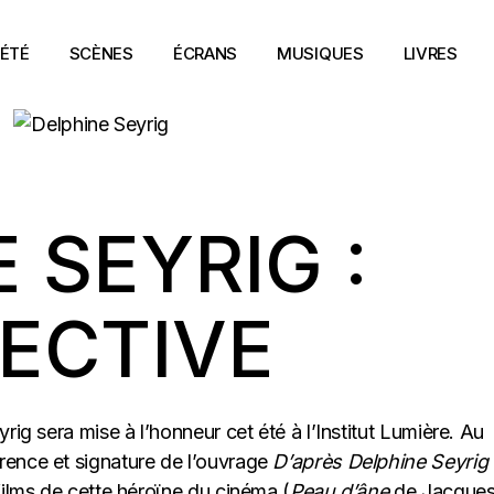
ÉTÉ
SCÈNES
ÉCRANS
MUSIQUES
LIVRES
 SEYRIG :
ECTIVE
rig sera mise à l’honneur cet été à l’Institut Lumière. Au
rence et signature de l’ouvrage
D’après Delphine Seyrig
films de cette héroïne du cinéma (
Peau d’âne
de Jacque