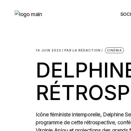
Skip
to
the
SOCI
content
14 JUIN 2023
PAR
LA RÉDACTION
CINÉMA
DELPHINE
RÉTROSP
Icône féministe intemporelle, Delphine Sey
programme de cette rétrospective, confé
Virginie Apiou et projections des grands 