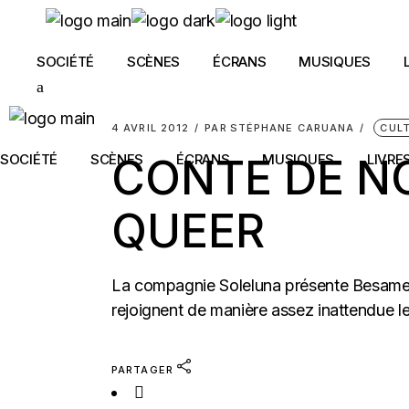
Skip
to
the
content
SOCIÉTÉ
SCÈNES
ÉCRANS
MUSIQUES
4 AVRIL 2012
PAR
STÉPHANE CARUANA
CUL
SOCIÉTÉ
SCÈNES
CONTE DE NO
ÉCRANS
MUSIQUES
LIVRE
QUEER
La compagnie Soleluna présente Besame 
rejoignent de manière assez inattendue l
PARTAGER