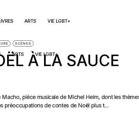
LIVRES
ARTS
VIE LGBT+
TURE
SCÈNES
ËL À LA SAUCE
S
ARTS
VIE LGBT+
Macho, pièce musicale de Michel Heim, dont les thème
es préoccupations de contes de Noël plus t...