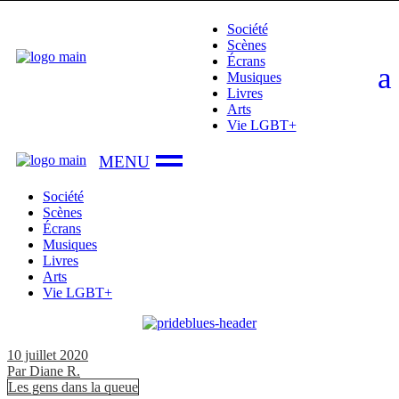
Skip
Société
to
Scènes
the
Écrans
content
Musiques
Livres
Arts
Vie LGBT+
Société
Scènes
Écrans
Musiques
Livres
Arts
Vie LGBT+
10 juillet 2020
Par
Diane R.
Les gens dans la queue