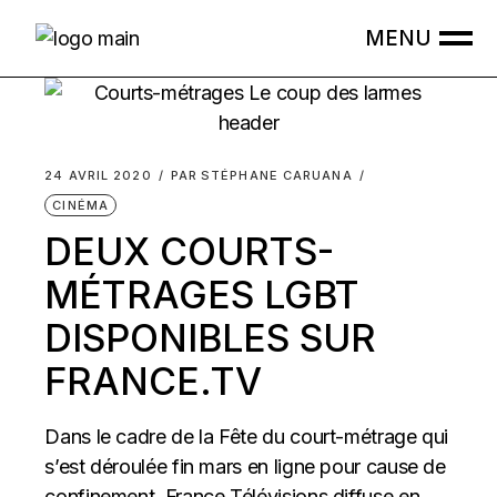
Skip
to
the
content
24 AVRIL 2020
PAR
STÉPHANE CARUANA
CINÉMA
DEUX COURTS-
MÉTRAGES LGBT
DISPONIBLES SUR
FRANCE.TV
Dans le cadre de la Fête du court-métrage qui
s’est déroulée fin mars en ligne pour cause de
confinement, France Télévisions diffuse en