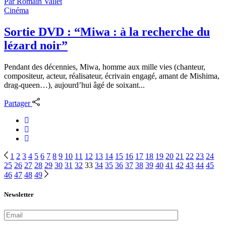
Par
Romain Vallet
Cinéma
Sortie DVD : “Miwa : à la recherche du
lézard noir”
Pendant des décennies, Miwa, homme aux mille vies (chanteur,
compositeur, acteur, réalisateur, écrivain engagé, amant de Mishima,
drag-queen…), aujourd’hui âgé de soixant...
Partager
Navigation
1
2
3
4
5
6
7
8
9
10
11
12
13
14
15
16
17
18
19
20
21
22
23
24
25
26
27
28
29
30
31
32
33
34
35
36
37
38
39
40
41
42
43
44
45
des
46
47
48
49
articles
Newsletter