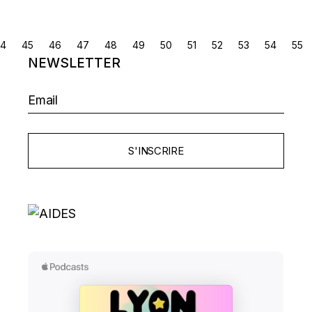
NAVIGATION
4
45
46
47
48
49
50
51
52
53
54
55
NEWSLETTER
DES
ARTICLES
S'INSCRIRE