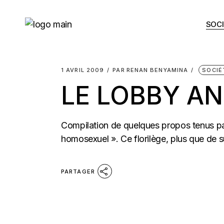
Skip
to
the
SOCI
content
1 AVRIL 2009
PAR
RENAN BENYAMINA
SOCIÉ
LE LOBBY AN
Compilation de quelques propos tenus pa
homosexuel ». Ce florilège, plus que de sus
PARTAGER