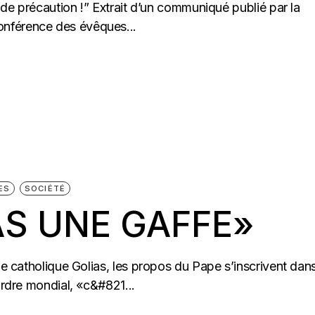
e de précaution !” Extrait d’un communiqué publié par la
nférence des évêques...
ES
SOCIÉTÉ
AS UNE GAFFE»
vue catholique Golias, les propos du Pape s’inscrivent dan
ordre mondial, «c&#821...