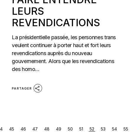
LEURS
REVENDICATIONS
La présidentielle passée, les personnes trans
veulent continuer à porter haut et fort leurs
revendications auprès du nouveau
gouvernement. Alors que les revendications
des homo...
PARTAGER
NAVIGATION
4
45
46
47
48
49
50
51
52
53
54
55