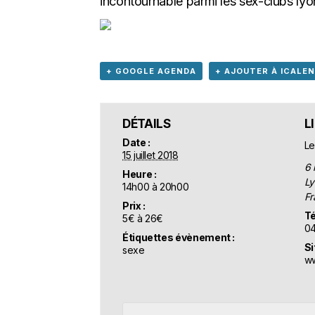
incontournable parmi les sex-clubs lyo
+ GOOGLE AGENDA
+ AJOUTER À ICALE
DÉTAILS
L
Date :
Le
15 juillet 2018
6 
Heure :
Ly
14h00 à 20h00
Fr
Prix :
Té
5€ à 26€
04
Étiquettes évènement :
Si
sexe
ww