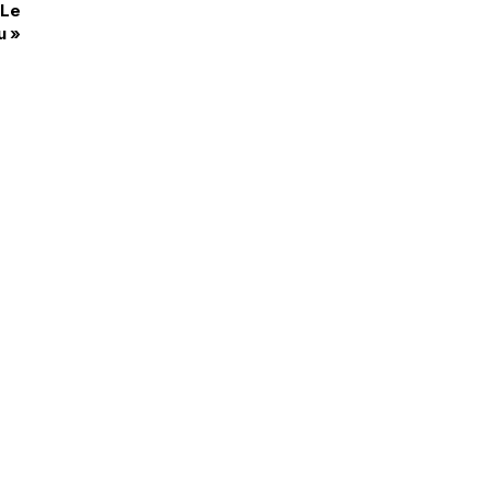
 Le
u
»