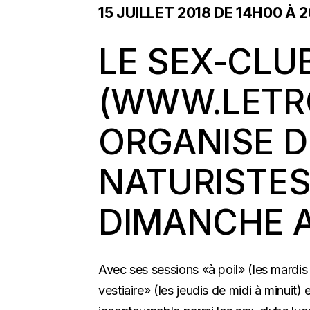
15 JUILLET 2018 DE 14H00
À
2
LE SEX-CLU
(
WWW.LETR
ORGANISE D
NATURISTE
DIMANCHE A
Avec ses sessions «à poil» (les mardi
vestiaire» (les jeudis de midi à minuit)