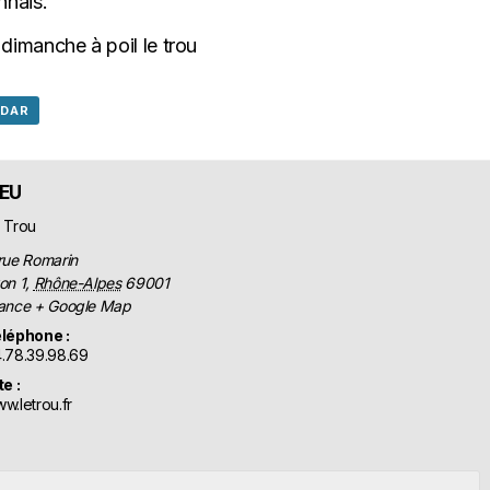
nnais.
NDAR
IEU
 Trou
rue Romarin
on 1
,
Rhône-Alpes
69001
ance
+ Google Map
léphone :
.78.39.98.69
te :
w.letrou.fr