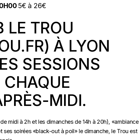
0H00
5€ à 26€
B LE TROU
OU.FR
) À LYON
ES SESSIONS
S CHAQUE
PRÈS-MIDI.
s de midi à 2h et les dimanches de 14h à 20h), «ambiance
 et ses soirées «black-out à poil» le dimanche, le Trou est