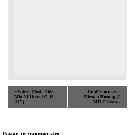
«
Soirée Music Video
Conférence avec
Mix à l’United Café
Kirsten Husung @
(UC)
MILC Lyon
»
Poster un commentaire