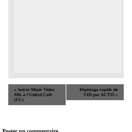
«
Soirée Music Video
Dépistage rapide du
Mix à l’United Café
VIH par ACTIS
»
(UC)
Poster un commentaire