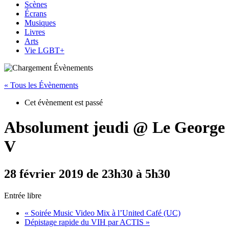
Scènes
Écrans
Musiques
Livres
Arts
Vie LGBT+
« Tous les Évènements
Cet évènement est passé
Absolument jeudi @ Le George
V
28 février 2019 de 23h30
à
5h30
Entrée libre
«
Soirée Music Video Mix à l’United Café (UC)
Dépistage rapide du VIH par ACTIS
»