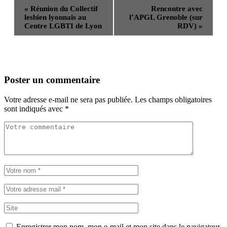
«
Réunion du Collectif
Rencontre avec
lesbien lyonnais au
l’APGL Grenoble (sur
Centre LGBTI de Lyon
RDV)
»
Poster un commentaire
Votre adresse e-mail ne sera pas publiée.
Les champs obligatoires
sont indiqués avec
*
Enregistrer mon nom, mon e-mail et mon site dans le navigateur