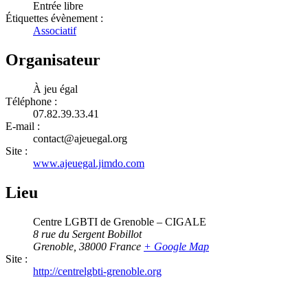
Entrée libre
Étiquettes évènement :
Associatif
Organisateur
À jeu égal
Téléphone :
07.82.39.33.41
E-mail :
contact@ajeuegal.org
Site :
www.ajeuegal.jimdo.com
Lieu
Centre LGBTI de Grenoble – CIGALE
8 rue du Sergent Bobillot
Grenoble
,
38000
France
+ Google Map
Site :
http://centrelgbti-grenoble.org