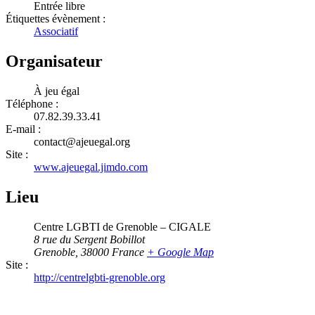
Entrée libre
Étiquettes évènement :
Associatif
Organisateur
À jeu égal
Téléphone :
07.82.39.33.41
E-mail :
contact@ajeuegal.org
Site :
www.ajeuegal.jimdo.com
Lieu
Centre LGBTI de Grenoble – CIGALE
8 rue du Sergent Bobillot
Grenoble
,
38000
France
+ Google Map
Site :
http://centrelgbti-grenoble.org