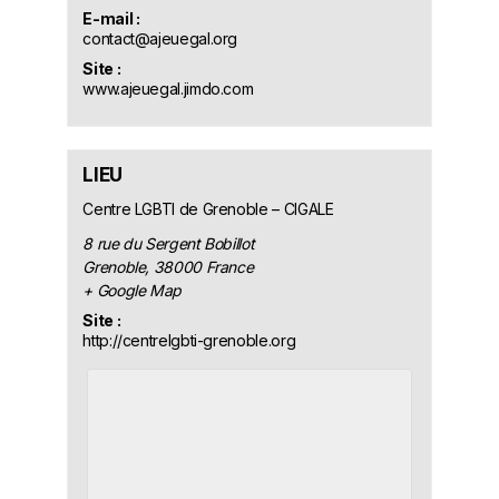
E-mail :
contact@ajeuegal.org
Site :
www.ajeuegal.jimdo.com
LIEU
Centre LGBTI de Grenoble – CIGALE
8 rue du Sergent Bobillot
Grenoble
,
38000
France
+ Google Map
Site :
http://centrelgbti-grenoble.org