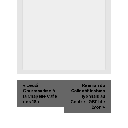
«
Jeudi
Réunion du
Gourmandise à
Collectif lesbien
la Chapelle Café
lyonnais au
dès 18h
Centre LGBTI de
Lyon
»