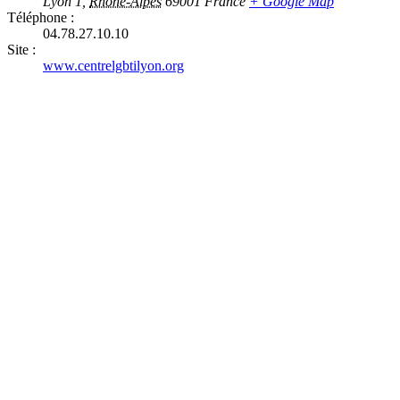
Lyon 1
,
Rhône-Alpes
69001
France
+ Google Map
Téléphone :
04.78.27.10.10
Site :
www.centrelgbtilyon.org