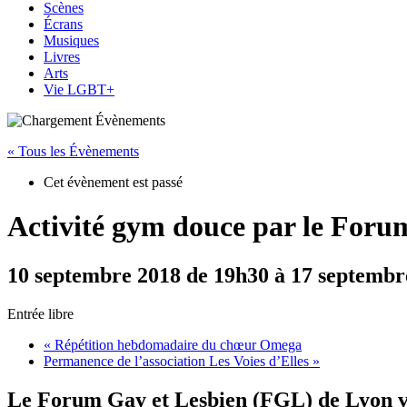
Scènes
Écrans
Musiques
Livres
Arts
Vie LGBT+
« Tous les Évènements
Cet évènement est passé
Activité gym douce par le Forum
10 septembre 2018 de 19h30
à
17 septembr
Entrée libre
«
Répétition hebdomadaire du chœur Omega
Permanence de l’association Les Voies d’Elles
»
Le Forum Gay et Lesbien (FGL) de Lyon vou