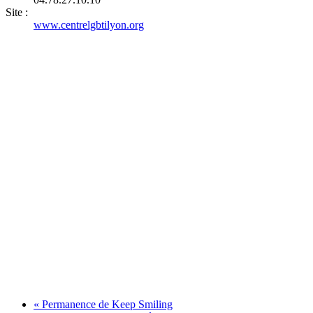
Site :
www.centrelgbtilyon.org
«
Permanence de Keep Smiling