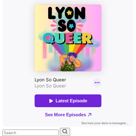
Search
for: