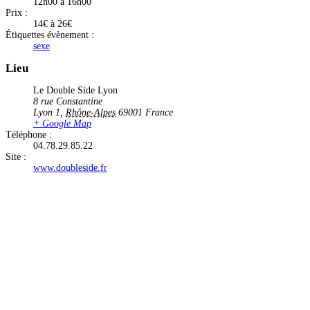
12h00 à 16h00
Prix :
14€ à 26€
Étiquettes évènement :
sexe
Lieu
Le Double Side Lyon
8 rue Constantine
Lyon 1
,
Rhône-Alpes
69001
France
+ Google Map
Téléphone :
04.78.29.85.22
Site :
www.doubleside.fr