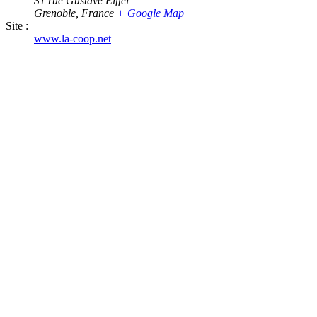
31 rue Gustave Eiffel
Grenoble
,
France
+ Google Map
Site :
www.la-coop.net