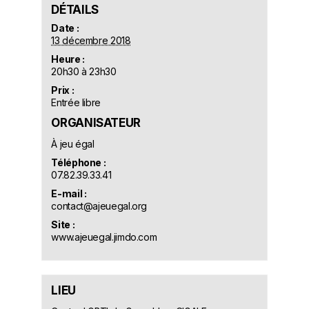
DÉTAILS
Date :
13 décembre 2018
Heure :
20h30 à 23h30
Prix :
Entrée libre
ORGANISATEUR
À jeu égal
Téléphone :
07.82.39.33.41
E-mail :
contact@ajeuegal.org
Site :
www.ajeuegal.jimdo.com
LIEU