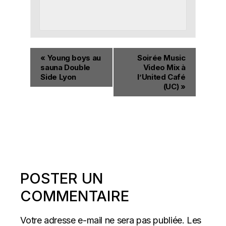
«
Young boys au
Soirée Music
sauna Double
Video Mix à
Side Lyon
l’United Café
(UC)
»
POSTER UN
COMMENTAIRE
Votre adresse e-mail ne sera pas publiée.
Les