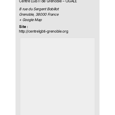
Centre LGBTI de Grenoble – CIGALE
8 rue du Sergent Bobillot
Grenoble
,
38000
France
+ Google Map
Site :
http://centrelgbti-grenoble.org