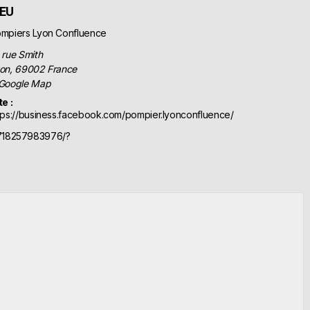
IEU
mpiers Lyon Confluence
 rue Smith
on
,
69002
France
Google Map
te :
tps://business.facebook.com/pompier.lyonconfluence/
3718257983976/?