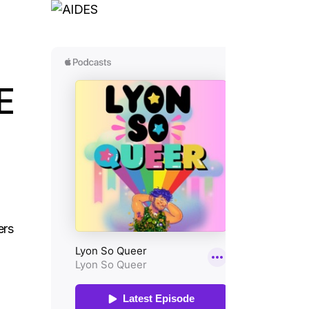
E
ers