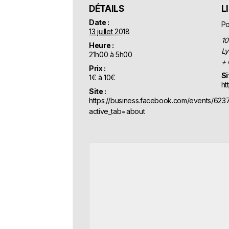
DÉTAILS
L
Date :
Po
13 juillet 2018
10
Heure :
Ly
21h00 à 5h00
+ 
Prix :
Si
1€ à 10€
ht
Site :
https://business.facebook.com/events/62
active_tab=about