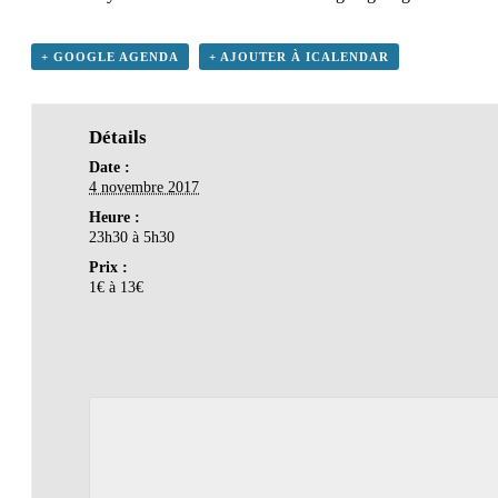
+ GOOGLE AGENDA
+ AJOUTER À ICALENDAR
Détails
Date :
4 novembre 2017
Heure :
23h30 à 5h30
Prix :
1€ à 13€