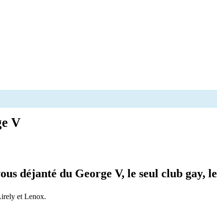
ge V
vous déjanté du
George V
, le seul club gay, 
irely et Lenox.