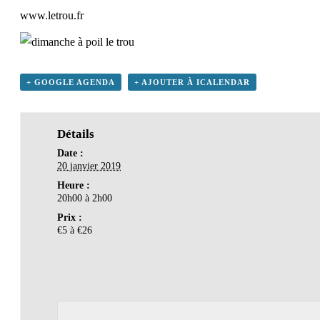
www.letrou.fr
+ GOOGLE AGENDA
+ AJOUTER À ICALENDAR
Détails
Date :
20 janvier 2019
Heure :
20h00 à 2h00
Prix :
€5 à €26