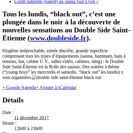
Lundi naturiste (naked) au sauna Sun Lyon
»
Tous les lundis, “black out”, c’est une
plongée dans le noir à la découverte de
nouvelles sensations au Double Side Saint-
Étienne (
www.doubleside.fr
).
Hygiène irréprochable, entrée discrète, grande superficie
comprenant tous les types d’équipements (sauna, hammam, bain à
remous, bar, cabine U.V., salles vidéo, cabines, sling) : le Double
Side Saint-Étienne est la Rolls des saunas. Des soirées à thème
(“young boys” les mercredis et samedis, “black out” les lundis) y
sont organisées.
+ Google Agenda
+ Ajouter à iCalendar
Détails
Date :
11 décembre 2017
Heure :
12h00 à 23h00