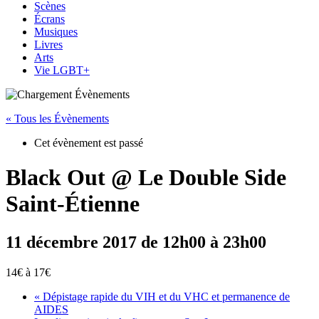
Scènes
Écrans
Musiques
Livres
Arts
Vie LGBT+
« Tous les Évènements
Cet évènement est passé
Black Out @ Le Double Side
Saint-Étienne
11 décembre 2017 de 12h00
à
23h00
14€ à 17€
«
Dépistage rapide du VIH et du VHC et permanence de
AIDES