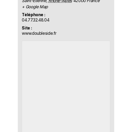
Saint-Étienne
,
Rhône-Alpes
42000
France
+ Google Map
Téléphone :
04.77.32.48.04
Site :
www.doubleside.fr