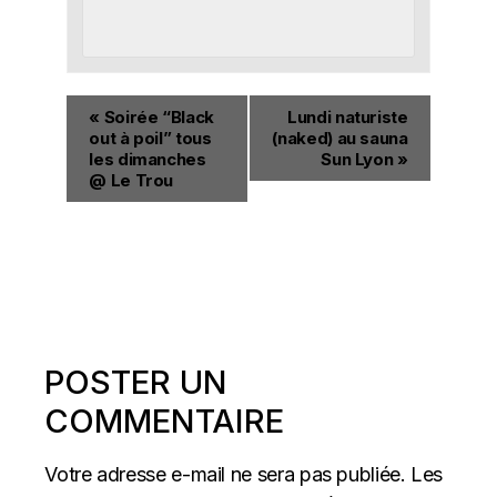
«
Soirée “Black
Lundi naturiste
out à poil” tous
(naked) au sauna
les dimanches
Sun Lyon
»
@ Le Trou
POSTER UN
COMMENTAIRE
Votre adresse e-mail ne sera pas publiée.
Les