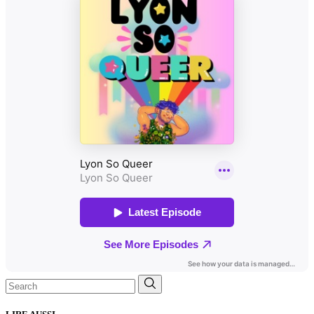
Search
for: