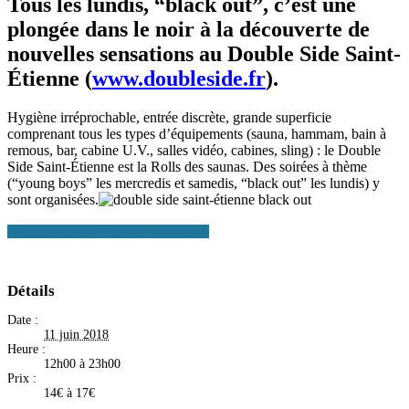
Tous les lundis, “black out”, c’est une
plongée dans le noir à la découverte de
nouvelles sensations au Double Side Saint-
Étienne (
www.doubleside.fr
).
Hygiène irréprochable, entrée discrète, grande superficie
comprenant tous les types d’équipements (sauna, hammam, bain à
remous, bar, cabine U.V., salles vidéo, cabines, sling) : le Double
Side Saint-Étienne est la Rolls des saunas. Des soirées à thème
(“young boys” les mercredis et samedis, “black out” les lundis) y
sont organisées.
+ Google Agenda
+ Ajouter à iCalendar
Détails
Date :
11 juin 2018
Heure :
12h00 à 23h00
Prix :
14€ à 17€