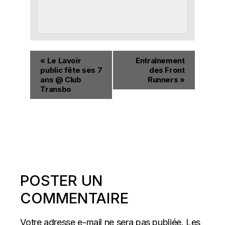
«
Le Lavoir
Entraînement
public fête ses 7
des Front
ans @ Club
Runners
»
Transbo
POSTER UN
COMMENTAIRE
Votre adresse e-mail ne sera pas publiée.
Les