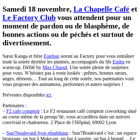
Samedi 18 novembre,
La Chapelle Café
et
Le Factory Club
vous attendent pour un
moment de pardon ou de blasphème, de
bonnes actions ou de péchés et surtout de
divertissement.
Sœur Kanga et frère
Esteban
seront au Factory pour vous entraîner
toute la soirée derrière les platines, accompagnés du fils
Endra
en
warm-up. Défilé by
Max Chaoul
. Une soirée pleine de surprises
pour vous. N’hésitez pas à venir lookés : prêtres, bonnes sœurs,
anges, démons… Tout au long de cette soirée, nos partenaires vont
vous proposer des animations, performers et autres surprises !
Préventes disponibles
ici
.
Partenaires :
–
F2 cafe comptoir
: Le F2 restaurant café comptoir coworking situé
au coeur même de la presqu’ile, vous accueillera dans un univers
convivial et chaleureux. 2 Place de l’Hôpital, 69002 Lyon
–
Sun7boulevard lyon république
: Sun7Boulevard c’est : un espace
bronzage, un bar à Make-up, un bar à sourire, un bar à beauté… Le