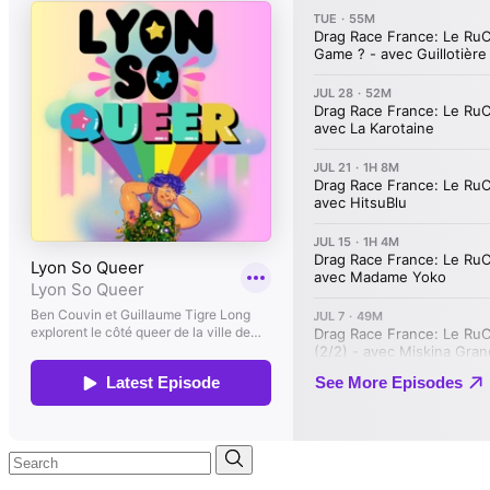
Search
for: