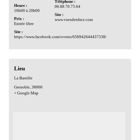
Téléphone :
Heure :
06.88.70.75.64
16h00 à 20h00
Site :
Prix :
www.vuesdenface.com
Entrée libre
Site :
https://www.facebook.com/events/656942644437338/
Lieu
La Bastille
Grenoble
,
38000
+ Google Map