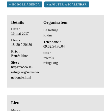
+ GOOGLE AGENDA
+ AJOUTER À ICALENDAR
Détails
Organisateur
Date :
Le Refuge
15 mai 2017
Rhône
Heure :
Téléphone :
18h30 à 20h30
09.82.54.76.04
Prix :
Site :
Entrée libre
www.le-
Site :
refuge.org
https://www.le-
refuge.org/semaine-
nationale.html
Lieu
Maison