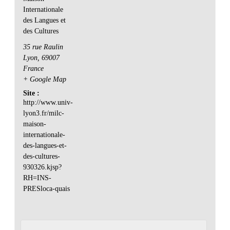
Internationale
des Langues et
des Cultures
35 rue Raulin
Lyon
,
69007
France
+ Google Map
Site :
http://www.univ-
lyon3.fr/milc-
maison-
internationale-
des-langues-et-
des-cultures-
930326.kjsp?
RH=INS-
PRESloca-quais