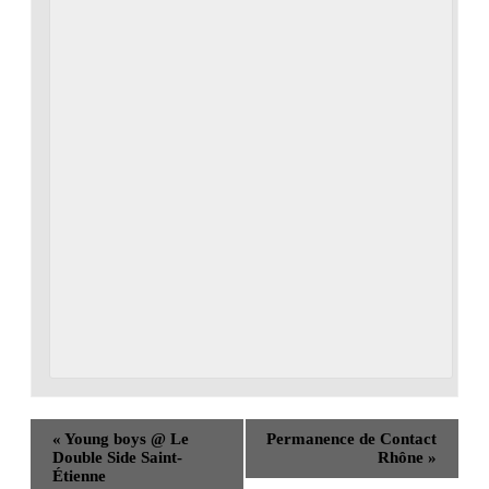
«
Young boys @ Le
Permanence de Contact
Double Side Saint-
Rhône
»
Étienne