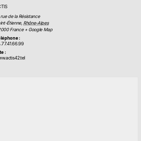
CTIS
 rue de la Résistance
int-Étienne
,
Rhône-Alpes
2000
France
+ Google Map
léphone :
.77.41.66.99
te :
w.actis42.tel