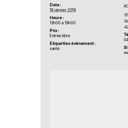
Date :
A
18 janvier 2019
15
Heure :
Sa
13h00 à 19h00
4
Prix :
Té
Entrée libre
04
Étiquettes évènement :
Si
santé
ww