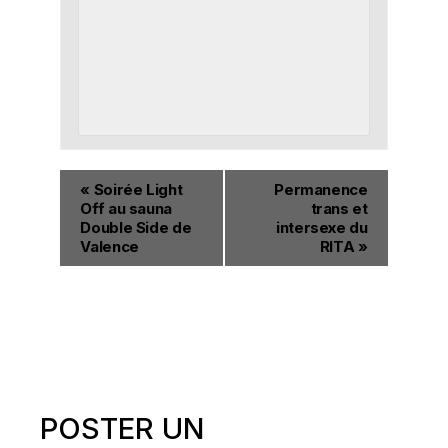
«
Soirée Light
Permanence
Off au sauna
trans et
Double Side de
intersexe du
Valence
RITA
»
POSTER UN