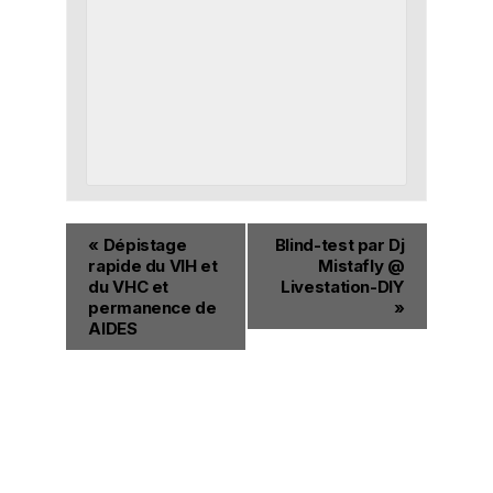
«
Dépistage
Blind-test par Dj
rapide du VIH et
Mistafly @
du VHC et
Livestation-DIY
permanence de
»
AIDES