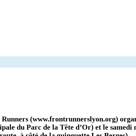
t Runners (
www.frontrunnerslyon.org
) orga
ipale du Parc de la Tête d’Or) et le samed
oute, à côté de la guinguette Les Berges).