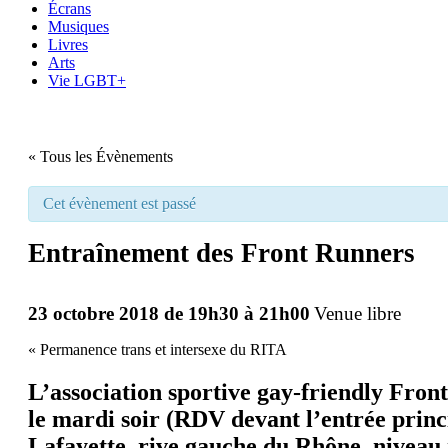
Écrans
Musiques
Livres
Arts
Vie LGBT+
« Tous les Évènements
Cet évènement est passé
Entraînement des Front Runners
23 octobre 2018 de 19h30
à
21h00
Venue libre
«
Permanence trans et intersexe du RITA
L’association sportive gay-friendly Fron
le mardi soir (RDV devant l’entrée princ
Lafayette, rive gauche du Rhône, niveau r