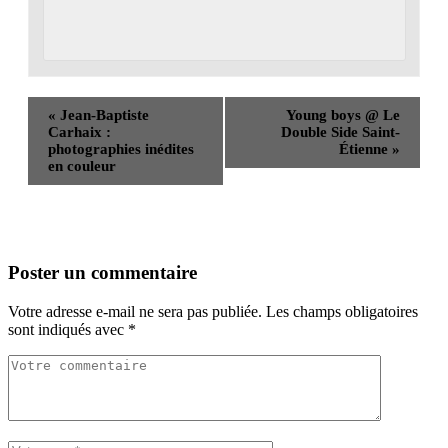
«
Jean-Baptiste
Young boys @ Le
Carhaix :
Double Side Saint-
photographies inédites
Étienne
»
en couleur
Poster un commentaire
Votre adresse e-mail ne sera pas publiée.
Les champs obligatoires
sont indiqués avec
*