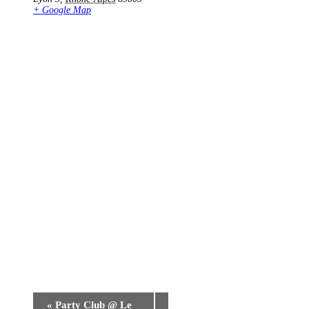
+ Google Map
«
Party Club @ Le